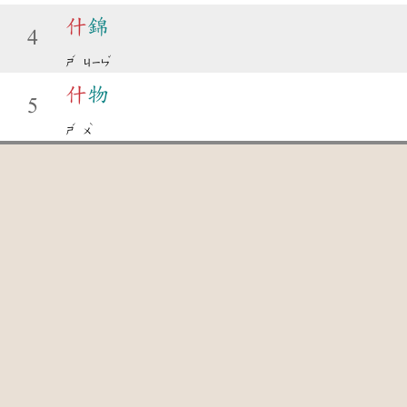
什
錦
4
ˊ
ˇ
ㄕ
ㄐㄧㄣ
什
物
5
ˊ
ˋ
ㄕ
ㄨ