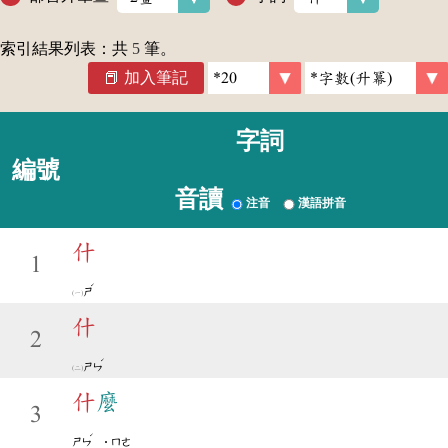
索引結果列表：共
5
筆。
加入筆記
字詞
編號
音讀
注音
漢語拼音
什
1
ˊ
ㄕ
什
2
ˊ
ㄕㄣ
什
麼
3
ˊ
ㄕㄣ
˙ㄇㄜ