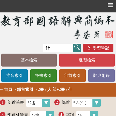
☰
學習筆記
基本檢索
進階檢索
注音索引
筆畫索引
部首索引
辭典附錄
首頁
>
部首索引
>
2畫 / 人 部+2畫 / 什
:::
部首筆畫
部首
部首外筆畫
字詞