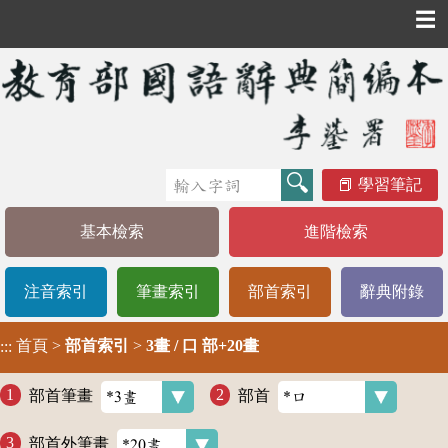
☰
學習筆記
基本檢索
進階檢索
注音索引
筆畫索引
部首索引
辭典附錄
首頁
>
部首索引
>
3畫 / 口 部+20畫
:::
部首筆畫
部首
部首外筆畫