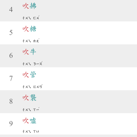
吹
拂
4
ˊ
ㄔㄨㄟ
ㄈㄨ
吹
糖
5
ˊ
ㄔㄨㄟ
ㄊㄤ
吹
牛
6
ˊ
ㄔㄨㄟ
ㄋㄧㄡ
吹
管
7
ˇ
ㄔㄨㄟ
ㄍㄨㄢ
吹
襲
8
ˊ
ㄔㄨㄟ
ㄒㄧ
吹
噓
9
ㄔㄨㄟ
ㄒㄩ