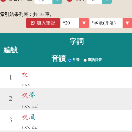
索引結果列表：共
16
筆。
加入筆記
字詞
編號
音讀
注音
漢語拼音
吹
1
ㄔㄨㄟ
吹
捧
2
ˇ
ㄔㄨㄟ
ㄆㄥ
吹
風
3
ㄔㄨㄟ
ㄈㄥ