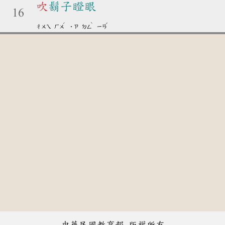
吹
鬍子瞪眼
16
ˊ
ˋ
ˇ
ㄔㄨㄟ
ㄏㄨ
˙ㄗ
ㄉㄥ
ㄧㄢ
中華民國教育部 版權所有