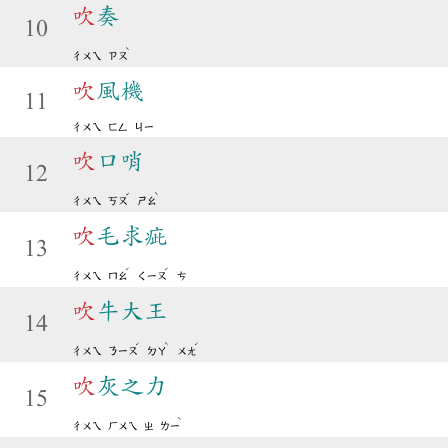
吹
奏
10
ˋ
ㄔㄨㄟ
ㄗㄡ
吹
風機
11
ㄔㄨㄟ
ㄈㄥ
ㄐㄧ
吹
口哨
12
ˇ
ˋ
ㄔㄨㄟ
ㄎㄡ
ㄕㄠ
吹
毛求疵
13
ˊ
ˊ
ㄔㄨㄟ
ㄇㄠ
ㄑㄧㄡ
ㄘ
吹
牛大王
14
ˊ
ˋ
ˊ
ㄔㄨㄟ
ㄋㄧㄡ
ㄉㄚ
ㄨㄤ
吹
灰之力
15
ˋ
ㄔㄨㄟ
ㄏㄨㄟ
ㄓ
ㄌㄧ