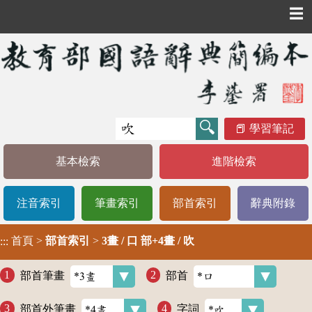
☰
學習筆記
基本檢索
進階檢索
注音索引
筆畫索引
部首索引
辭典附錄
首頁
>
部首索引
>
3畫 / 口 部+4畫 / 吹
:::
部首筆畫
部首
部首外筆畫
字詞