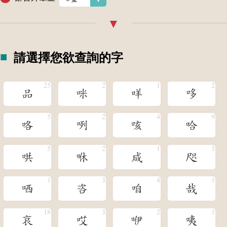
請選擇您欲查詢的字
品
咪
咩
哆
咯
咧
咳
哈
哄
咻
咸
咫
哂
咨
咱
哉
哀
哎
咿
咦