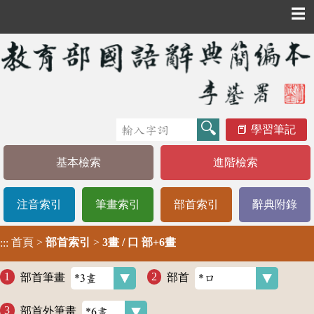
☰
學習筆記
基本檢索
進階檢索
注音索引
筆畫索引
部首索引
辭典附錄
首頁
>
部首索引
>
3畫 / 口 部+6畫
:::
部首筆畫
部首
部首外筆畫