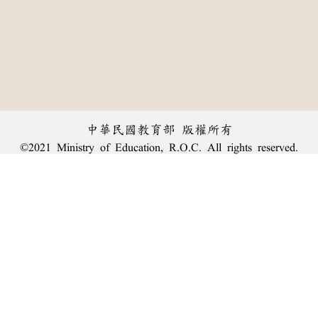
中華民國教育部 版權所有
©2021 Ministry of Education, R.O.C. All rights reserved.
︿
:::
個資法及隱私聲明
|
辭典公眾授權網
|
意見交流
|
網網相連
三峽總院區地址：新北市三峽區三樹路2號、
臺北院區地址：臺北市大安區和平東路一段179號、
回頂端
臺中院區地址：臺中市豐原區師範街67號
電話總機：
(02)7740-7890
、
傳真：(02)7740-7064、