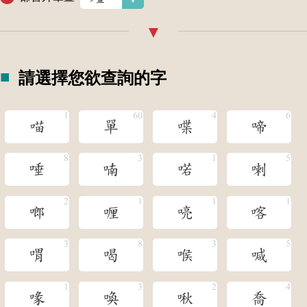
請選擇您欲查詢的字
喵
單
喋
啼
唾
喃
喏
喇
啷
喱
喨
喀
喟
喝
喉
喊
喙
喚
啾
喬