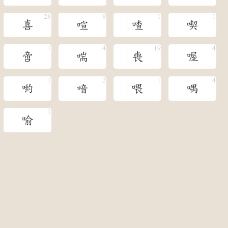
喜
喧
喳
喫
啻
喘
喪
喔
喲
喑
喂
喁
喻