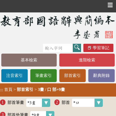
☰
學習筆記
基本檢索
進階檢索
注音索引
筆畫索引
部首索引
辭典附錄
首頁
>
部首索引
>
3畫 / 口 部+9畫
:::
部首筆畫
部首
部首外筆畫