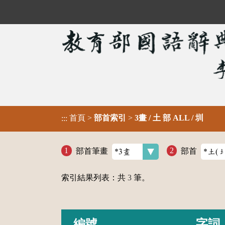
首頁
>
部首索引
>
3畫 / 土 部 ALL / 圳
:::
部首筆畫
部首
索引結果列表：共
3
筆。
編號
字詞