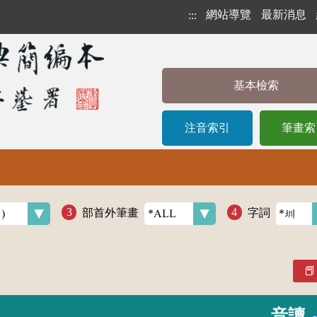
網站導覽
最新消息
:::
基本檢索
注音索引
筆畫索
部首外筆畫
字詞
音讀