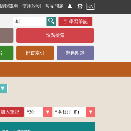
⚙️
編輯說明
使用說明
常見問題
👤
EN
學習筆記
進階檢索
引
部首索引
辭典附錄
加入筆記