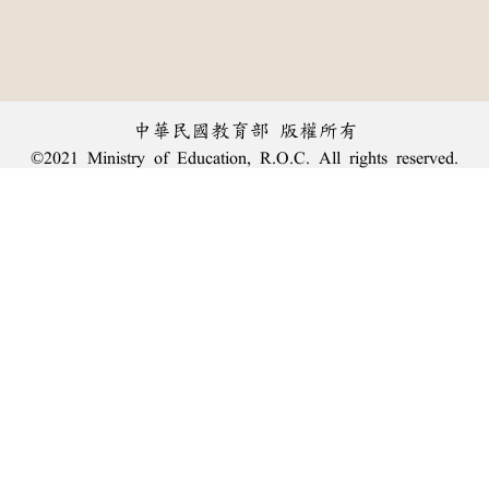
中華民國教育部 版權所有
©2021 Ministry of Education, R.O.C. All rights reserved.
︿
:::
個資法及隱私聲明
|
辭典公眾授權網
|
意見交流
|
網網相連
三峽總院區地址：新北市三峽區三樹路2號、
臺北院區地址：臺北市大安區和平東路一段179號、
回頂端
臺中院區地址：臺中市豐原區師範街67號
電話總機：
(02)7740-7890
、
傳真：(02)7740-7064、
TANet VoIP：9009-7890
線上人數: 2102