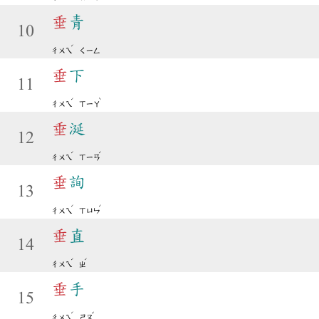
垂
青
10
ˊ
ㄔㄨㄟ
ㄑㄧㄥ
垂
下
11
ˊ
ˋ
ㄔㄨㄟ
ㄒㄧㄚ
垂
涎
12
ˊ
ˊ
ㄔㄨㄟ
ㄒㄧㄢ
垂
詢
13
ˊ
ˊ
ㄔㄨㄟ
ㄒㄩㄣ
垂
直
14
ˊ
ˊ
ㄔㄨㄟ
ㄓ
垂
手
15
ˊ
ˇ
ㄔㄨㄟ
ㄕㄡ