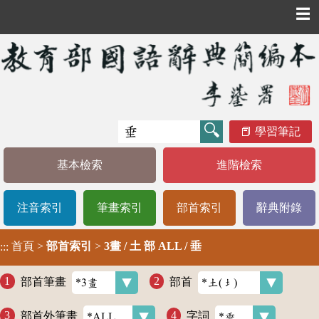
☰
學習筆記
基本檢索
進階檢索
注音索引
筆畫索引
部首索引
辭典附錄
首頁
>
部首索引
>
3畫 / 土 部 ALL / 垂
:::
部首筆畫
部首
部首外筆畫
字詞