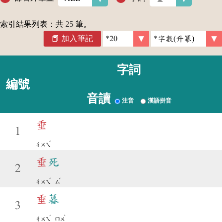
索引結果列表：共
25
筆。
加入筆記
字詞
編號
音讀
注音
漢語拼音
垂
1
ˊ
ㄔㄨㄟ
垂
死
2
ˊ
ˇ
ㄔㄨㄟ
ㄙ
垂
暮
3
ˊ
ˋ
ㄔㄨㄟ
ㄇㄨ