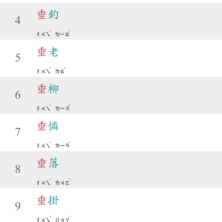
垂
釣
4
ˊ
ˋ
ㄔㄨㄟ
ㄉㄧㄠ
垂
老
5
ˊ
ˇ
ㄔㄨㄟ
ㄌㄠ
垂
柳
6
ˊ
ˇ
ㄔㄨㄟ
ㄌㄧㄡ
垂
憐
7
ˊ
ˊ
ㄔㄨㄟ
ㄌㄧㄢ
垂
落
8
ˊ
ˋ
ㄔㄨㄟ
ㄌㄨㄛ
垂
掛
9
ˊ
ˋ
ㄔㄨㄟ
ㄍㄨㄚ