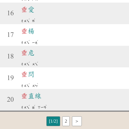
垂
愛
16
ˊ
ˋ
ㄔㄨㄟ
ㄞ
垂
楊
17
ˊ
ˊ
ㄔㄨㄟ
ㄧㄤ
垂
危
18
ˊ
ˊ
ㄔㄨㄟ
ㄨㄟ
垂
問
19
ˊ
ˋ
ㄔㄨㄟ
ㄨㄣ
垂
直線
20
ˊ
ˊ
ˋ
ㄔㄨㄟ
ㄓ
ㄒㄧㄢ
[1/2]
2
＞