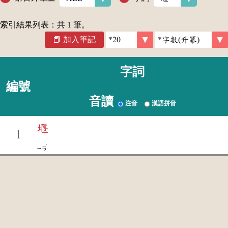
索引結果列表：共
1
筆。
加入筆記
字詞
編號
音讀
注音
漢語拼音
堰
1
ˋ
ㄧㄢ