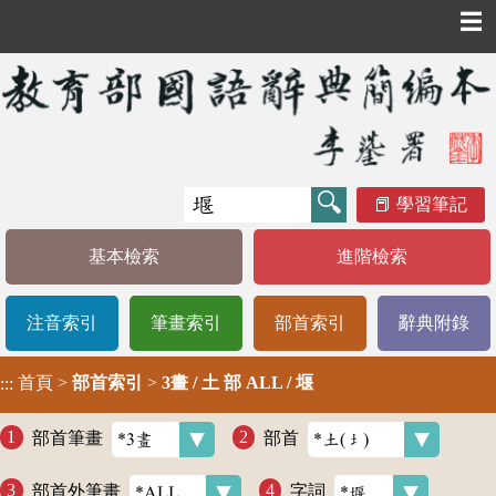
☰
學習筆記
基本檢索
進階檢索
注音索引
筆畫索引
部首索引
辭典附錄
首頁
>
部首索引
>
3畫 / 土 部 ALL / 堰
:::
部首筆畫
部首
部首外筆畫
字詞