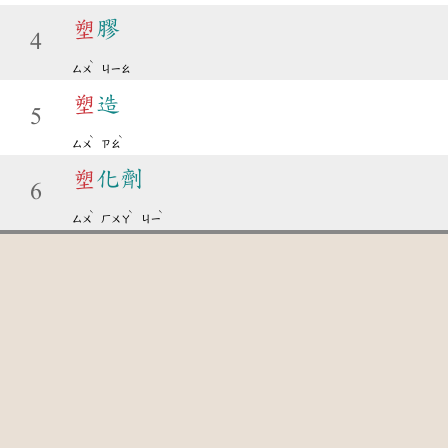
塑
膠
4
ˋ
ㄙㄨ
ㄐㄧㄠ
塑
造
5
ˋ
ˋ
ㄙㄨ
ㄗㄠ
塑
化劑
6
ˋ
ˋ
ˋ
ㄙㄨ
ㄏㄨㄚ
ㄐㄧ