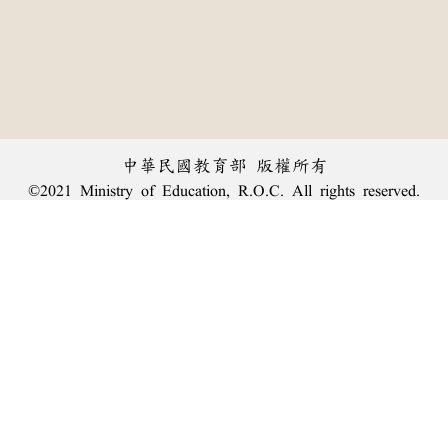
中華民國教育部 版權所有
©2021 Ministry of Education, R.O.C. All rights reserved.
︿
:::
個資法及隱私聲明
|
辭典公眾授權網
|
意見交流
|
網網相連
三峽總院區地址：新北市三峽區三樹路2號、
臺北院區地址：臺北市大安區和平東路一段179號、
回頂端
臺中院區地址：臺中市豐原區師範街67號
電話總機：
(02)7740-7890
、
傳真：(02)7740-7064、
TANet VoIP：9009-7890