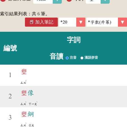
索引結果列表：共
6
筆。
加入筆記
字詞
編號
音讀
注音
漢語拼音
塑
1
ˋ
ㄙㄨ
塑
像
2
ˋ
ˋ
ㄙㄨ
ㄒㄧㄤ
塑
鋼
3
ˋ
ㄙㄨ
ㄍㄤ