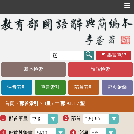
☰
學習筆記
基本檢索
進階檢索
注音索引
筆畫索引
部首索引
辭典附錄
首頁
>
部首索引
>
3畫 / 土 部 ALL / 塑
:::
部首筆畫
部首
部首外筆畫
字詞