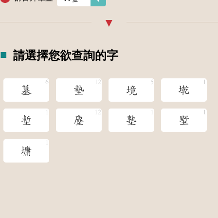
請選擇您欲查詢的字
墓
墊
境
墘
塹
塵
塾
墅
墉