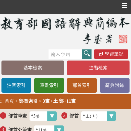
☰
學習筆記
基本檢索
進階檢索
注音索引
筆畫索引
部首索引
辭典附錄
首頁
>
部首索引
>
3畫 / 土 部+11畫
:::
部首筆畫
部首
部首外筆畫