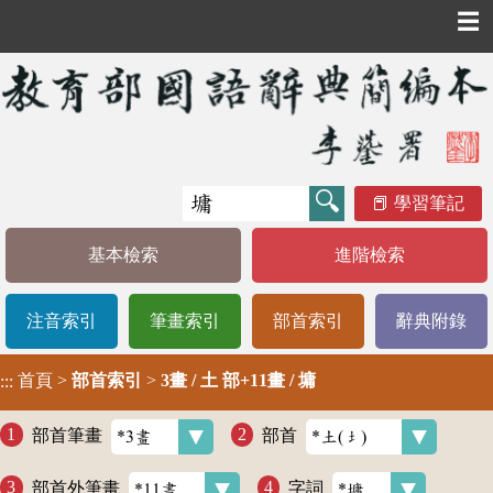
☰
學習筆記
基本檢索
進階檢索
注音索引
筆畫索引
部首索引
辭典附錄
首頁
>
部首索引
>
3畫 / 土 部+11畫 / 墉
:::
部首筆畫
部首
部首外筆畫
字詞