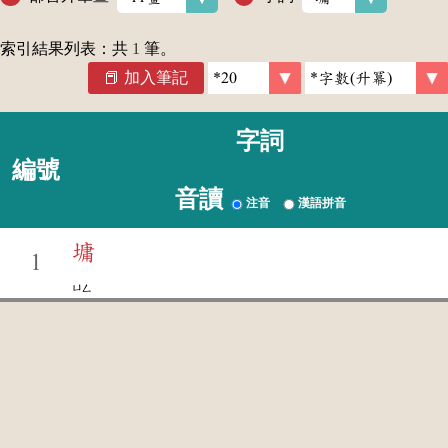
索引結果列表：共
1
筆。
加入筆記
字詞
編號
音讀
注音
漢語拼音
墉
1
ㄩㄥ