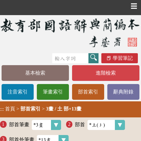
☰
學習筆記
基本檢索
進階檢索
注音索引
筆畫索引
部首索引
辭典附錄
首頁
>
部首索引
>
3畫 / 土 部+13畫
:::
部首筆畫
部首
部首外筆畫