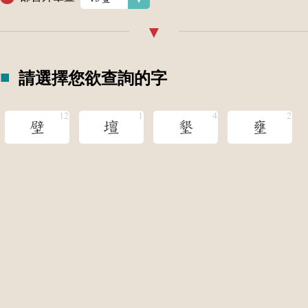
請選擇您欲查詢的字
壁
壇
墾
壅