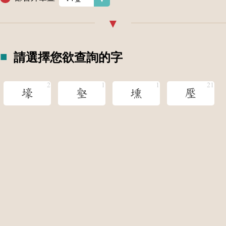
請選擇您欲查詢的字
壕
壑
壎
壓