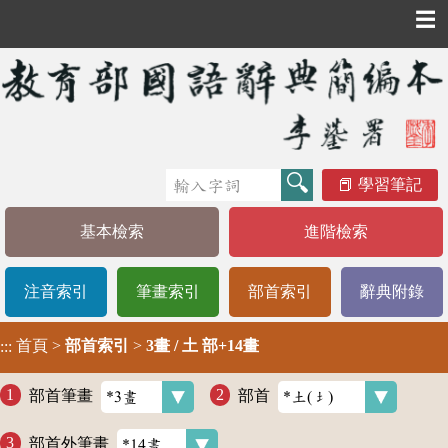
☰
學習筆記
基本檢索
進階檢索
注音索引
筆畫索引
部首索引
辭典附錄
首頁
>
部首索引
>
3畫 / 土 部+14畫
:::
部首筆畫
部首
部首外筆畫