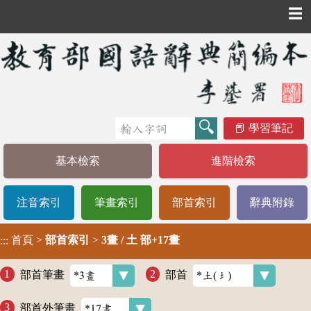
☰
學習筆記
基本檢索
進階檢索
注音索引
筆畫索引
部首索引
辭典附錄
首頁
>
部首索引
>
3畫 / 土 部+17畫
:::
部首筆畫
部首
部首外筆畫