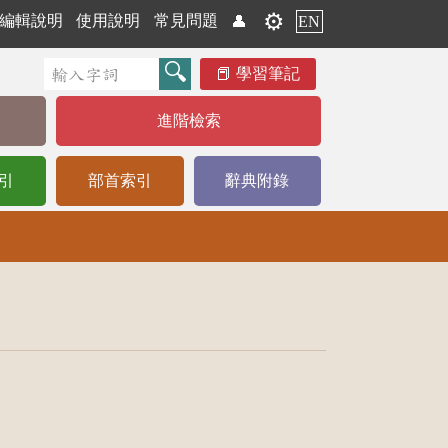
⚙️
編輯說明
使用說明
常見問題
👤
EN
學習筆記
進階檢索
引
部首索引
辭典附錄