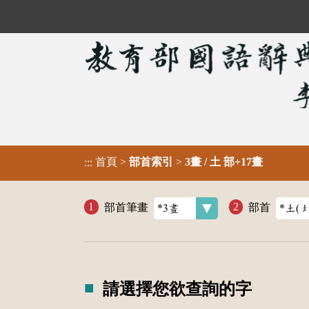
首頁
>
部首索引
>
3畫 / 土 部+17畫
:::
部首筆畫
部首
請選擇您欲查詢的字