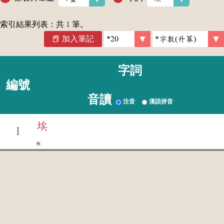
索引結果列表：共
1
筆。
加入筆記
字詞
編號
音讀
注音
漢語拼音
埃
1
ㄞ