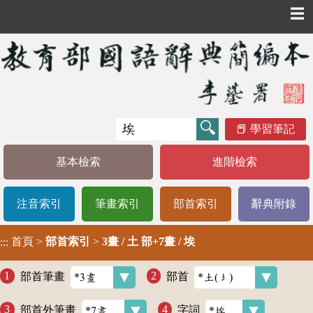
☰
學習筆記
基本檢索
進階檢索
注音索引
筆畫索引
部首索引
辭典附錄
首頁
>
部首索引
>
3畫 / 土 部+7畫 / 埃
:::
部首筆畫
部首
部首外筆畫
字詞