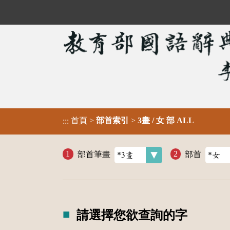
首頁
>
部首索引
>
3畫 / 女 部 ALL
:::
部首筆畫
部首
請選擇您欲查詢的字