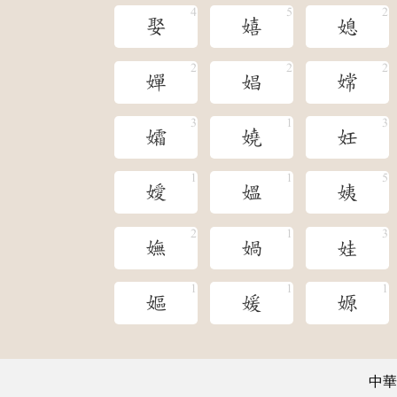
娶
嬉
媳
嬋
娼
嫦
孀
嬈
妊
嬡
媼
姨
嫵
媧
娃
嫗
媛
嫄
中華