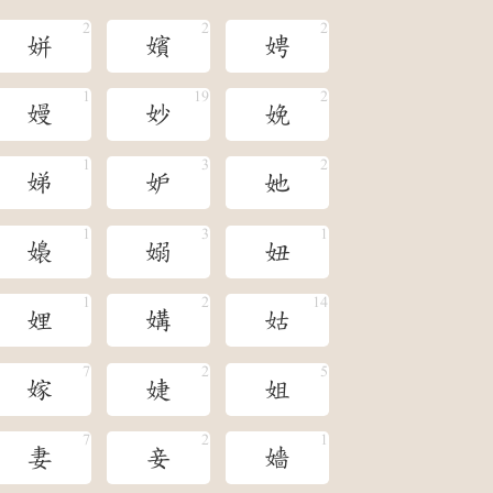
姘
嬪
娉
嫚
妙
娩
娣
妒
她
嬝
嫋
妞
娌
媾
姑
嫁
婕
姐
妻
妾
嬙