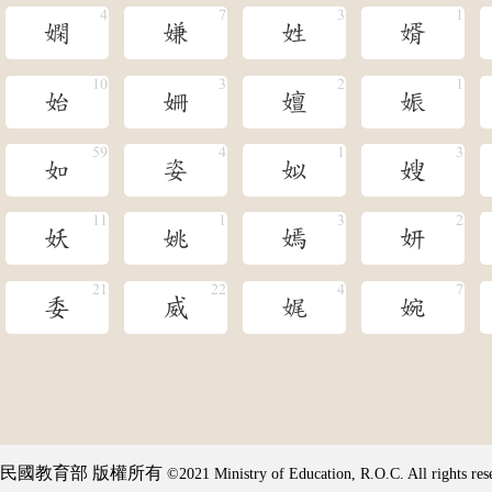
嫻
嫌
姓
婿
始
姍
嬗
娠
如
姿
姒
嫂
妖
姚
嫣
妍
委
威
娓
婉
民國教育部 版權所有
©2021 Ministry of Education, R.O.C. All rights res