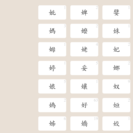
妣
婢
嬖
媽
嬤
妺
姆
姥
妃
婷
妥
娜
娘
孃
奴
媯
好
姮
姊
嬌
姣