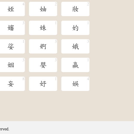
姪
妯
妝
嬸
姝
妁
娑
婀
娥
姻
嬰
嬴
妄
妤
娛
erved.