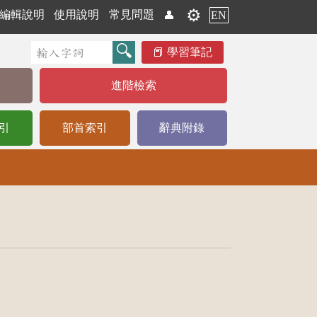
⚙️
編輯說明
使用說明
常見問題
👤
EN
學習筆記
進階檢索
引
部首索引
辭典附錄