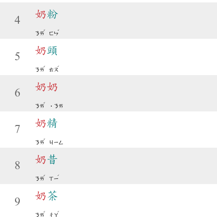
奶
粉
4
ˇ
ˇ
ㄋㄞ
ㄈㄣ
奶
頭
5
ˇ
ˊ
ㄋㄞ
ㄊㄡ
奶
奶
6
ˇ
ㄋㄞ
˙ㄋㄞ
奶
精
7
ˇ
ㄋㄞ
ㄐㄧㄥ
奶
昔
8
ˇ
ˊ
ㄋㄞ
ㄒㄧ
奶
茶
9
ˇ
ˊ
ㄋㄞ
ㄔㄚ