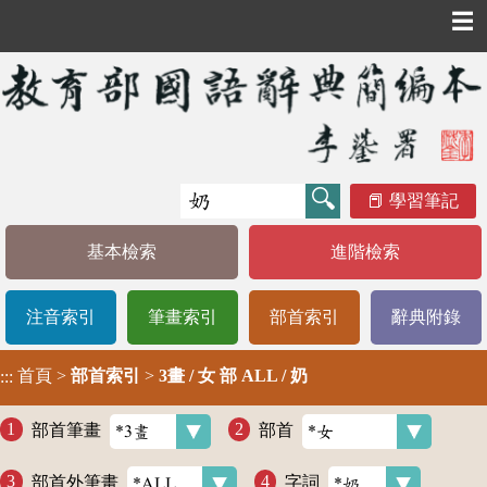
☰
學習筆記
基本檢索
進階檢索
注音索引
筆畫索引
部首索引
辭典附錄
首頁
>
部首索引
>
3畫 / 女 部 ALL / 奶
:::
部首筆畫
部首
部首外筆畫
字詞