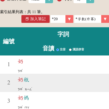
索引結果列表：共
11
筆。
加入筆記
字詞
編號
音讀
注音
漢語拼音
奶
1
ˇ
ㄋㄞ
奶
瓶
2
ˇ
ˊ
ㄋㄞ
ㄆㄧㄥ
奶
媽
3
ˇ
ㄋㄞ
ㄇㄚ