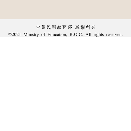
中華民國教育部 版權所有
©2021 Ministry of Education, R.O.C. All rights reserved.
︿
:::
個資法及隱私聲明
|
辭典公眾授權網
|
意見交流
|
網網相連
三峽總院區地址：新北市三峽區三樹路2號、
臺北院區地址：臺北市大安區和平東路一段179號、
回頂端
臺中院區地址：臺中市豐原區師範街67號
電話總機：
(02)7740-7890
、
傳真：(02)7740-7064、
TANet VoIP：9009-7890
線上人數: 1463
累積總人次: 240,020,762