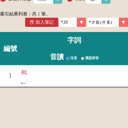
索引結果列表：共
1
筆。
加入筆記
字詞
編號
音讀
注音
漢語拼音
妣
1
ˇ
ㄅㄧ