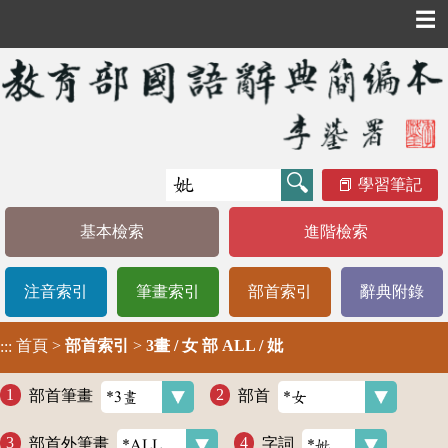
☰
學習筆記
基本檢索
進階檢索
注音索引
筆畫索引
部首索引
辭典附錄
首頁
>
部首索引
>
3畫 / 女 部 ALL / 妣
:::
部首筆畫
部首
部首外筆畫
字詞