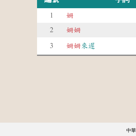
1
姍
2
姍
姍
3
姍
姍
來遲
中華