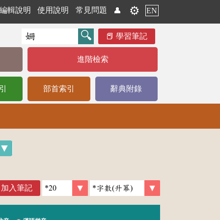
⚙️
編輯說明
使用說明
常見問題
👤
EN
學習筆記
進階檢索
引
部首索引
辭典附錄
加入筆記