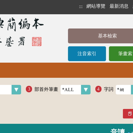
網站導覽
最新消息
:::
基本檢索
注音索引
筆畫索
部首外筆畫
字詞
音讀