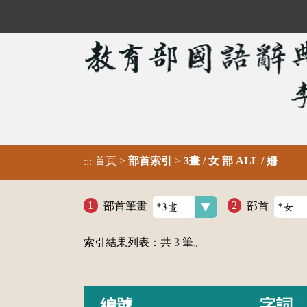
首頁
>
部首索引
>
3畫 / 女 部 ALL / 姍
:::
部首筆畫
部首
索引結果列表：共
3
筆。
編號
字詞