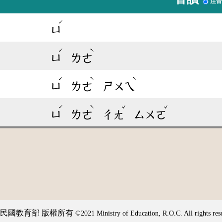
注音
ˊ
ㄩ
ˊ
ˋ
ㄩ
ㄌㄜ
ˊ
ˋ
ˋ
ㄩ
ㄌㄜ
ㄕㄨㄟ
ˊ
ˋ
ˇ
ˇ
ㄩ
ㄌㄜ
ㄔㄤ
ㄙㄨㄛ
民國教育部 版權所有
©2021 Ministry of Education, R.O.C. All rights res