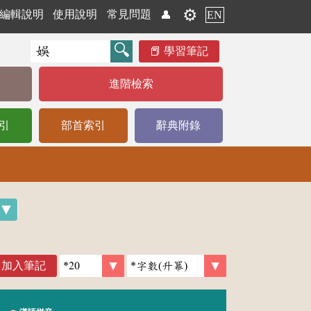
⚙️
編輯說明
使用說明
常見問題
👤
EN
學習筆記
進階檢索
引
部首索引
辭典附錄
加入筆記