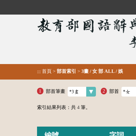
首頁
>
部首索引
>
3畫 / 女 部 ALL / 娛
:::
部首筆畫
部首
索引結果列表：共
4
筆。
編號
字詞