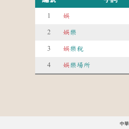
1
娛
2
娛
樂
3
娛
樂稅
4
娛
樂場所
中華