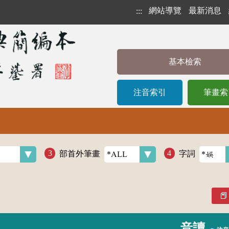
網站導覽
最新消息
:::
基本檢索
注音索引
筆畫索
部首外筆畫
字詞
音讀