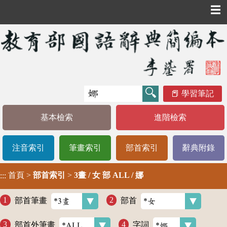
☰
學習筆記
基本檢索
進階檢索
注音索引
筆畫索引
部首索引
辭典附錄
首頁
>
部首索引
>
3畫 / 女 部 ALL / 娜
:::
部首筆畫
部首
部首外筆畫
字詞