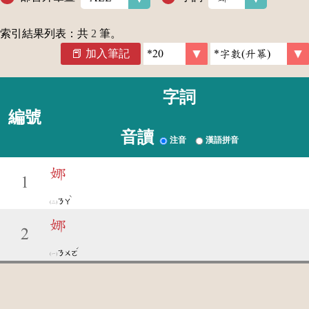
索引結果列表：共
2
筆。
加入筆記
字詞
編號
音讀
注音
漢語拼音
娜
1
ˋ
ㄋㄚ
娜
2
ˊ
ㄋㄨㄛ