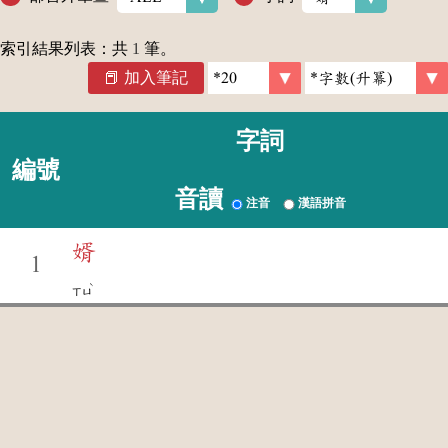
索引結果列表：共
1
筆。
加入筆記
字詞
編號
音讀
注音
漢語拼音
婿
1
ˋ
ㄒㄩ