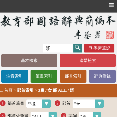
☰
學習筆記
基本檢索
進階檢索
注音索引
筆畫索引
部首索引
辭典附錄
首頁
>
部首索引
>
3畫 / 女 部 ALL / 婿
:::
部首筆畫
部首
部首外筆畫
字詞