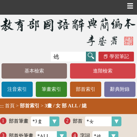
☰
學習筆記
基本檢索
進階檢索
注音索引
筆畫索引
部首索引
辭典附錄
首頁
>
部首索引
>
3畫 / 女 部 ALL / 媳
:::
部首筆畫
部首
部首外筆畫
字詞