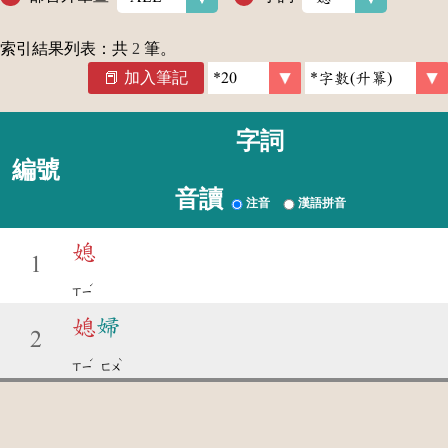
索引結果列表：共
2
筆。
加入筆記
字詞
編號
音讀
注音
漢語拼音
媳
1
ˊ
ㄒㄧ
媳
婦
2
ˊ
ˋ
ㄒㄧ
ㄈㄨ