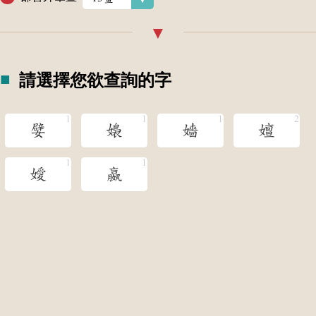
請選擇您欲查詢的字
嬖
嬝
嬙
嬗
嬡
嬴