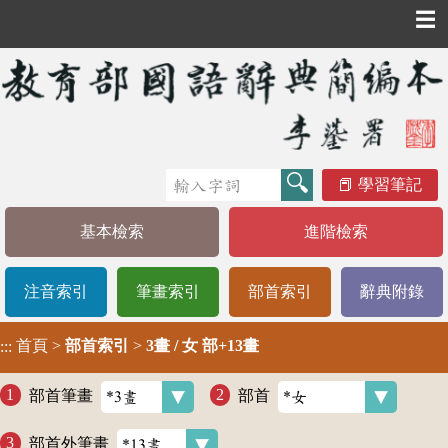
☰
學習筆記
基本檢索
進階檢索
注音索引
筆畫索引
部首索引
辭典附錄
首頁
>
部首索引
>
3畫 / 女 部+13畫
:::
部首筆畫
部首
部首外筆畫