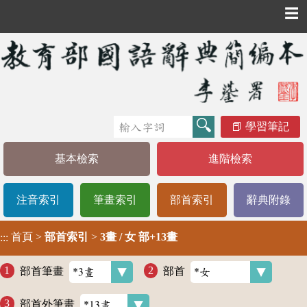
☰
學習筆記
基本檢索
進階檢索
注音索引
筆畫索引
部首索引
辭典附錄
首頁
>
部首索引
>
3畫 / 女 部+13畫
:::
部首筆畫
部首
部首外筆畫