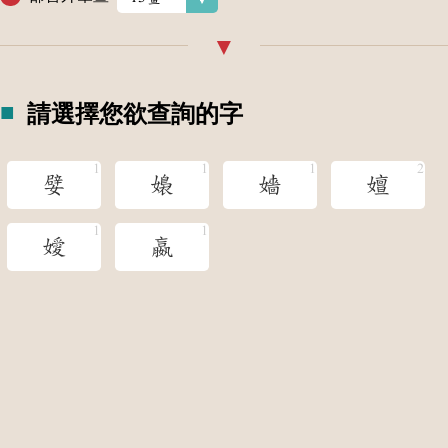
請選擇您欲查詢的字
嬖
嬝
嬙
嬗
嬡
嬴