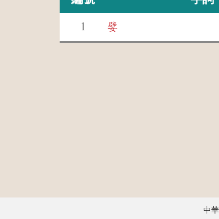
1
嬖
中華