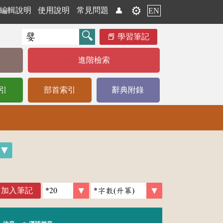
⚙️
編輯說明
使用說明
常見問題
👤
EN
學習筆記
進階檢索
引
部首索引
辭典附錄
加入筆記