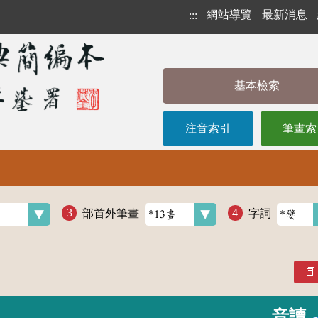
網站導覽
最新消息
:::
基本檢索
注音索引
筆畫索
部首外筆畫
字詞
音讀