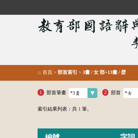
首頁
>
部首索引
>
3畫 / 女 部+13畫 / 嬖
:::
部首筆畫
部首
索引結果列表：共
1
筆。
編號
字詞