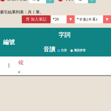
索引結果列表：共
1
筆。
加入筆記
字詞
編號
音讀
注音
漢語拼音
嬡
1
ˋ
ㄞ