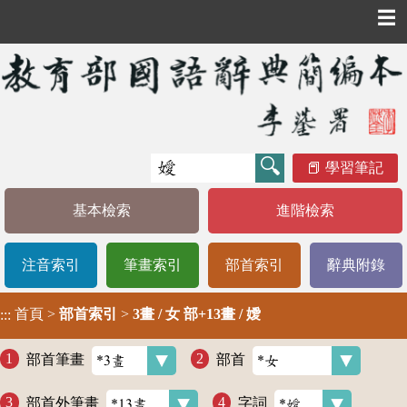
☰
學習筆記
基本檢索
進階檢索
注音索引
筆畫索引
部首索引
辭典附錄
首頁
>
部首索引
>
3畫 / 女 部+13畫 / 嬡
:::
部首筆畫
部首
部首外筆畫
字詞