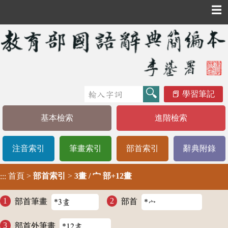
☰
學習筆記
基本檢索
進階檢索
注音索引
筆畫索引
部首索引
辭典附錄
首頁
>
部首索引
>
3畫 / 宀 部+12畫
:::
部首筆畫
部首
部首外筆畫