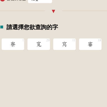
請選擇您欲查詢的字
寮
寬
寫
審