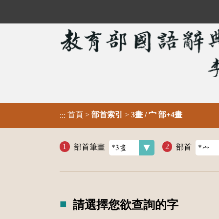
首頁
>
部首索引
>
3畫 / 宀 部+4畫
:::
部首筆畫
部首
請選擇您欲查詢的字