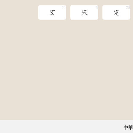
宏
宋
完
中華