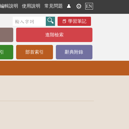
⚙️
編輯說明
使用說明
常見問題
👤
EN
學習筆記
進階檢索
引
部首索引
辭典附錄