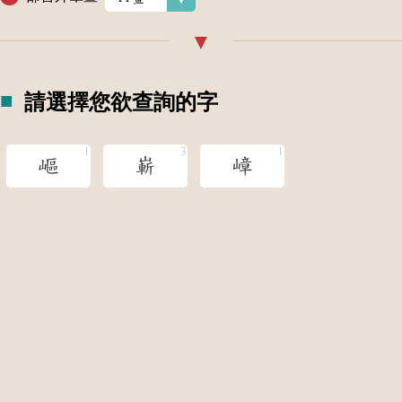
請選擇您欲查詢的字
嶇
嶄
嶂