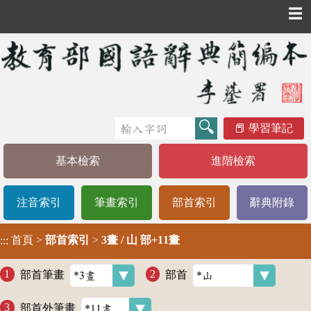
☰
學習筆記
基本檢索
進階檢索
注音索引
筆畫索引
部首索引
辭典附錄
首頁
>
部首索引
>
3畫 / 山 部+11畫
:::
部首筆畫
部首
部首外筆畫