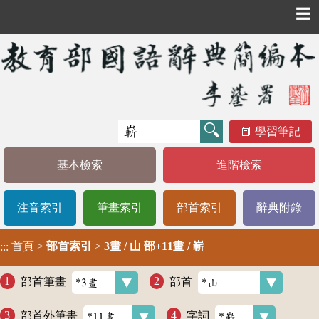
☰
學習筆記
基本檢索
進階檢索
注音索引
筆畫索引
部首索引
辭典附錄
首頁
>
部首索引
>
3畫 / 山 部+11畫 / 嶄
:::
部首筆畫
部首
部首外筆畫
字詞