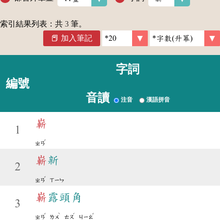
索引結果列表：共
3
筆。
加入筆記
字詞
編號
音讀
注音
漢語拼音
嶄
1
ˇ
ㄓㄢ
嶄
新
2
ˇ
ㄓㄢ
ㄒㄧㄣ
嶄
露頭角
3
ˇ
ˋ
ˊ
ˇ
ㄓㄢ
ㄌㄨ
ㄊㄡ
ㄐㄧㄠ