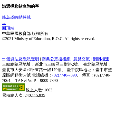
請選擇您欲查詢的字
峰
島
崁
峻
峭
峽
峨
︿
回頂端
中華民國教育部 版權所有
©2021 Ministry of Education, R.O.C. All rights reserved.
:::
個資法及隱私聲明
|
辭典公眾授權網
|
意見交流
|
網網相連
三峽總院區地址：新北市三峽區三樹路2號、
臺北院區地址：
臺北市大安區和平東路一段179號、
臺中院區地址：臺中市豐
原區師範街67號
電話總機：
(02)7740-7890
、
傳真：(02)7740-
7064、
TANet VoIP：9009-7890
線上人數: 1603
累積總人次: 240,115,835