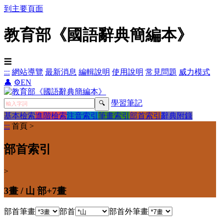
到主要頁面
教育部《國語辭典簡編本》
☰
:::
網站導覽
最新消息
編輯說明
使用說明
常見問題
威力模式
👤
⚙️
EN
學習筆記
基本檢索
進階檢索
注音索引
筆畫索引
部首索引
辭典附錄
:::
首頁
>
部首索引
>
3畫 / 山 部+7畫
部首筆畫
部首
部首外筆畫