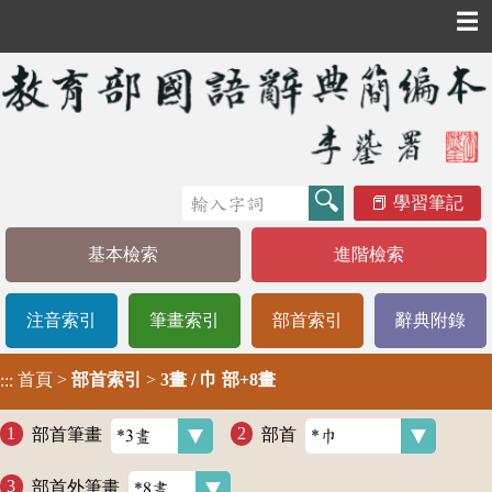
☰
學習筆記
基本檢索
進階檢索
注音索引
筆畫索引
部首索引
辭典附錄
首頁
>
部首索引
>
3畫 / 巾 部+8畫
:::
部首筆畫
部首
部首外筆畫