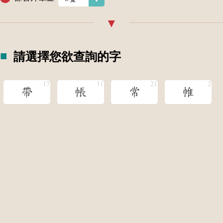
請選擇您欲查詢的字
帶
帳
常
帷