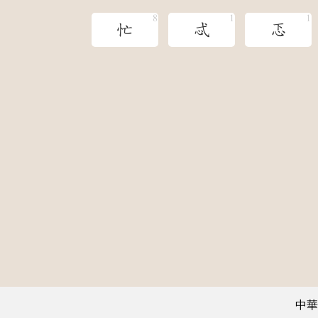
忙
忒
忑
中華