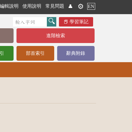
⚙️
編輯說明
使用說明
常見問題
👤
EN
學習筆記
進階檢索
引
部首索引
辭典附錄