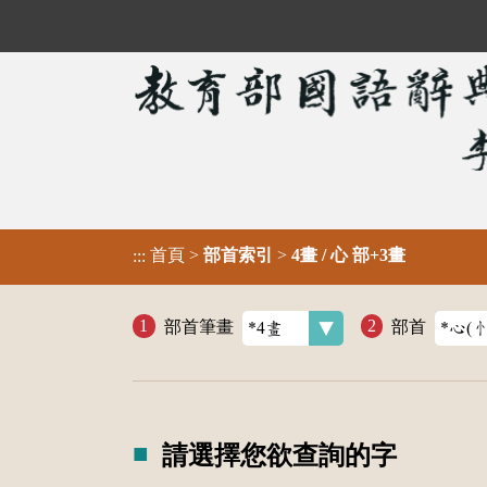
首頁
>
部首索引
>
4畫 / 心 部+3畫
:::
部首筆畫
部首
請選擇您欲查詢的字