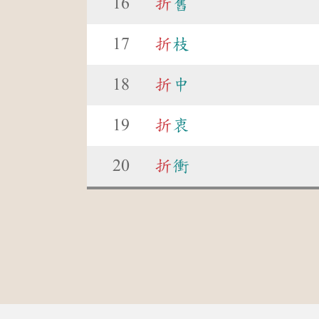
16
折
舊
17
折
枝
18
折
中
19
折
衷
20
折
衝