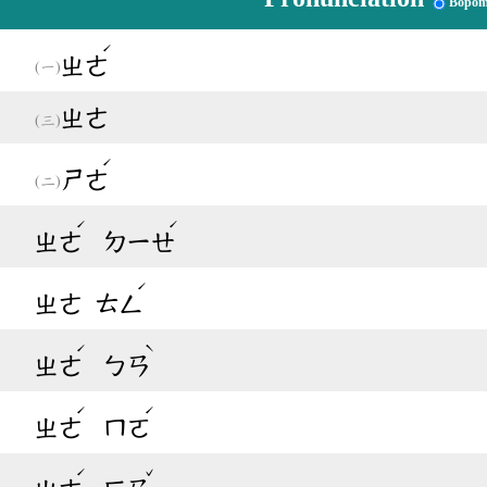
Bopom
ˊ
ㄓㄜ
ㄓㄜ
ˊ
ㄕㄜ
ˊ
ˊ
ㄓㄜ
ㄉㄧㄝ
ˊ
ㄓㄜ
ㄊㄥ
ˊ
ˋ
ㄓㄜ
ㄅㄢ
ˊ
ˊ
ㄓㄜ
ㄇㄛ
ˊ
ˇ