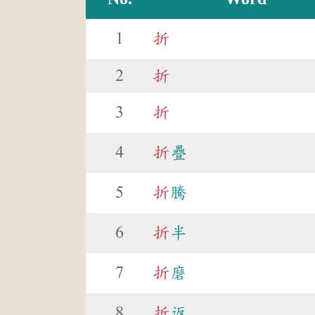
1
折
2
折
3
折
4
折
疊
5
折
騰
6
折
半
7
折
磨
8
折
返