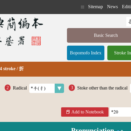
:::
Sitemap
News
Editi
Basic Search
Bopomofo Index
Stroke I
4 stroke / 折
Radical
Stoke other than the radical
Add to Notebook
Pronunciation