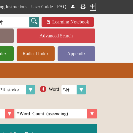
⚙️
中
ng Instructions
User Guide
FAQ
👤
Learning Notebook
Advanced Search
ndex
Radical Index
Appendix
Word