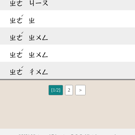
ㄓㄜ
ㄐㄧㄡ
ˊ
ㄓㄜ
ㄓ
ˊ
ㄓㄜ
ㄓㄨㄥ
ˊ
ㄓㄜ
ㄓㄨㄥ
ˊ
ㄓㄜ
ㄔㄨㄥ
[1/2]
2
＞