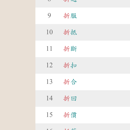
9
折
服
10
折
抵
11
折
斷
12
折
扣
13
折
合
14
折
回
15
折
價