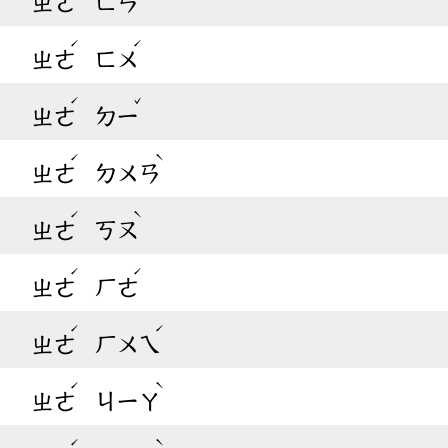
ㄓㄜ
ㄈㄢ
ˊ
ˊ
ㄓㄜ
ㄈㄨ
ˊ
ˇ
ㄓㄜ
ㄉㄧ
ˊ
ˋ
ㄓㄜ
ㄉㄨㄢ
ˊ
ˋ
ㄓㄜ
ㄎㄡ
ˊ
ˊ
ㄓㄜ
ㄏㄜ
ˊ
ˊ
ㄓㄜ
ㄏㄨㄟ
ˊ
ˋ
ㄓㄜ
ㄐㄧㄚ
ˊ
ˋ