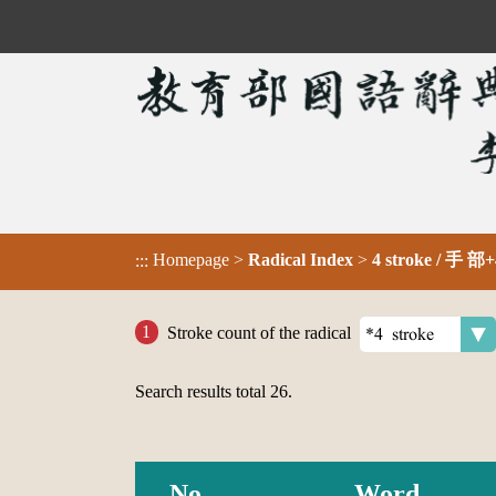
Homepage
>
Radical Index
>
4 stroke / 手 部+
:::
Stroke count of the radical
Search results total
26
.
No.
Word