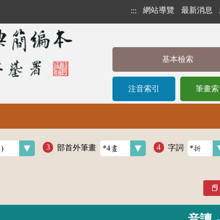
網站導覽
最新消息
:::
基本檢索
注音索引
筆畫索
部首外筆畫
字詞
音讀