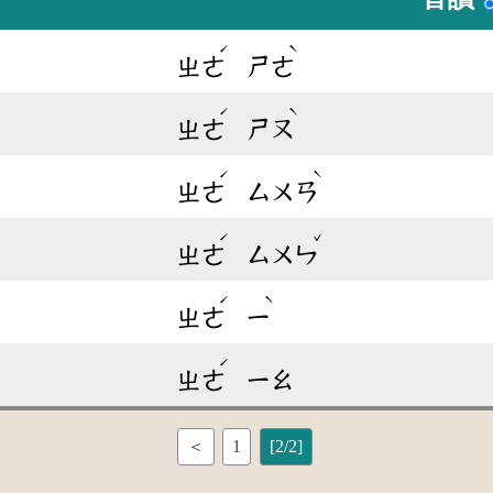
ˊ
ˋ
ㄓㄜ
ㄕㄜ
ˊ
ˋ
ㄓㄜ
ㄕㄡ
ˊ
ˋ
ㄓㄜ
ㄙㄨㄢ
ˊ
ˇ
ㄓㄜ
ㄙㄨㄣ
ˊ
ˋ
ㄓㄜ
ㄧ
ˊ
ㄓㄜ
ㄧㄠ
＜
1
[2/2]