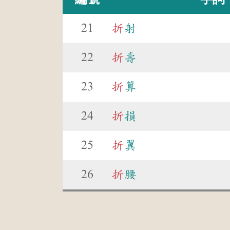
21
折
射
22
折
壽
23
折
算
24
折
損
25
折
翼
26
折
腰