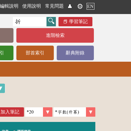
⚙️
編輯說明
使用說明
常見問題
👤
EN
學習筆記
進階檢索
引
部首索引
辭典附錄
加入筆記