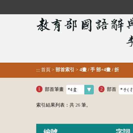
首頁
>
部首索引
>
4畫 / 手 部+4畫 / 折
:::
部首筆畫
部首
索引結果列表：共
26
筆。
編號
字詞