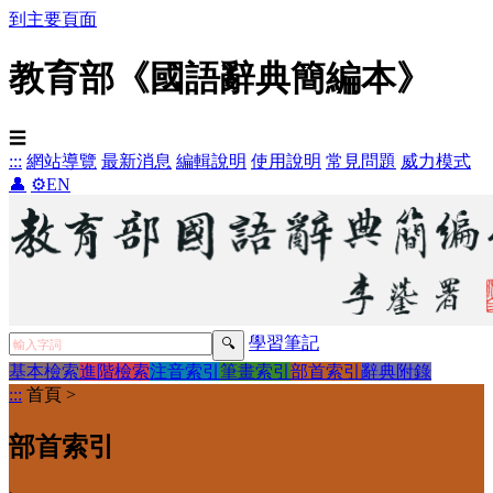
到主要頁面
教育部《國語辭典簡編本》
☰
:::
網站導覽
最新消息
編輯說明
使用說明
常見問題
威力模式
👤
⚙️
EN
學習筆記
基本檢索
進階檢索
注音索引
筆畫索引
部首索引
辭典附錄
:::
首頁
>
部首索引