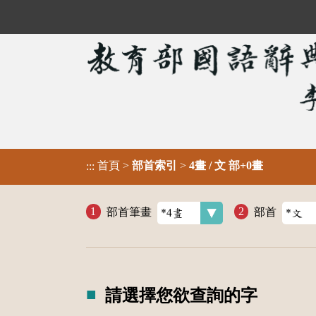
首頁
>
部首索引
>
4畫 / 文 部+0畫
:::
部首筆畫
部首
請選擇您欲查詢的字