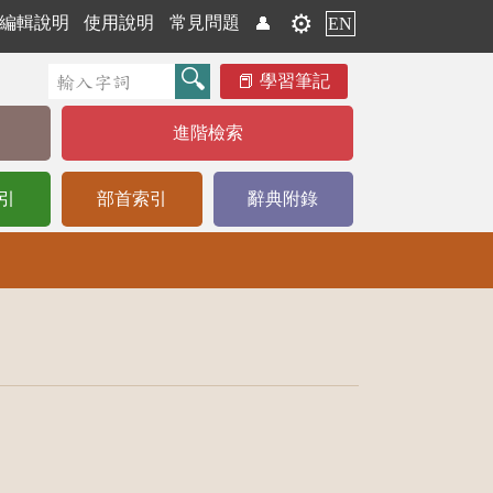
⚙️
編輯說明
使用說明
常見問題
👤
EN
學習筆記
進階檢索
引
部首索引
辭典附錄