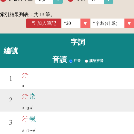
索引結果列表：共
13
筆。
加入筆記
字詞
編號
音讀
注音
漢語拼音
汙
1
ㄨ
汙
染
2
ˇ
ㄨ
ㄖㄢ
汙
衊
3
ˋ
ㄨ
ㄇㄧㄝ