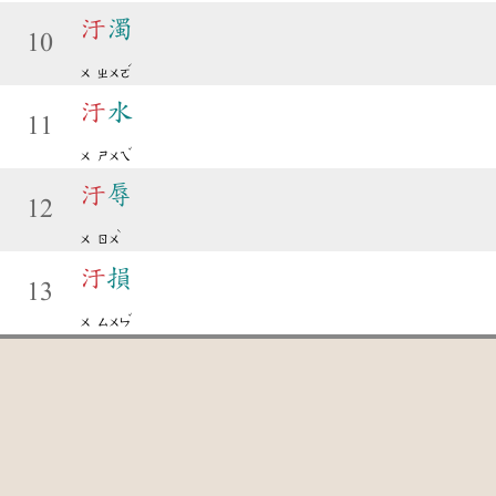
汙
濁
10
ˊ
ㄨ
ㄓㄨㄛ
汙
水
11
ˇ
ㄨ
ㄕㄨㄟ
汙
辱
12
ˋ
ㄨ
ㄖㄨ
汙
損
13
ˇ
ㄨ
ㄙㄨㄣ