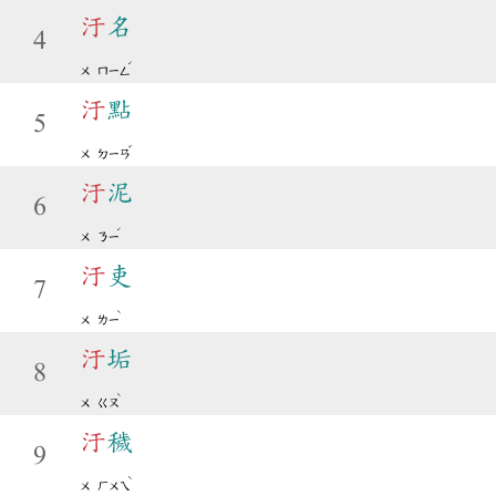
汙
名
4
ˊ
ㄨ
ㄇㄧㄥ
汙
點
5
ˇ
ㄨ
ㄉㄧㄢ
汙
泥
6
ˊ
ㄨ
ㄋㄧ
汙
吏
7
ˋ
ㄨ
ㄌㄧ
汙
垢
8
ˋ
ㄨ
ㄍㄡ
汙
穢
9
ˋ
ㄨ
ㄏㄨㄟ