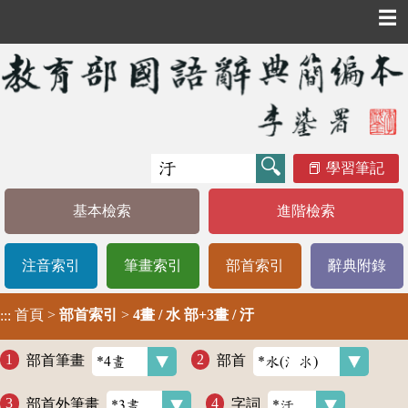
☰
學習筆記
基本檢索
進階檢索
注音索引
筆畫索引
部首索引
辭典附錄
首頁
>
部首索引
>
4畫 / 水 部+3畫 / 汙
:::
部首筆畫
部首
部首外筆畫
字詞