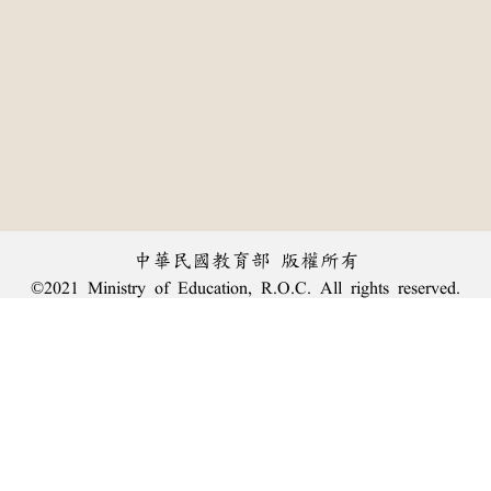
中華民國教育部 版權所有
©2021 Ministry of Education, R.O.C. All rights reserved.
︿
:::
個資法及隱私聲明
|
辭典公眾授權網
|
意見交流
|
網網相連
三峽總院區地址：新北市三峽區三樹路2號、
臺北院區地址：臺北市大安區和平東路一段179號、