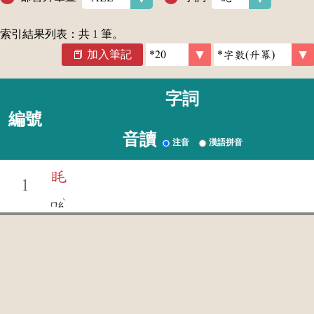
索引結果列表：共
1
筆。
加入筆記
字詞
編號
音讀
注音
漢語拼音
眊
1
ˋ
ㄇㄠ