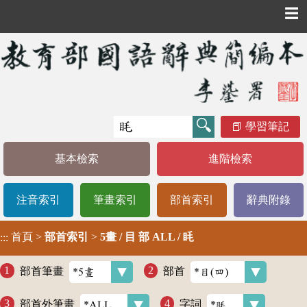
☰
學習筆記
基本檢索
進階檢索
注音索引
筆畫索引
部首索引
辭典附錄
首頁
>
部首索引
>
5畫 / 目 部 ALL / 眊
:::
部首筆畫
部首
部首外筆畫
字詞