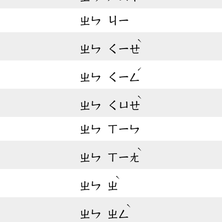
ㄓㄣ
ㄐㄧ
ˋ
ㄓㄣ
ㄑㄧㄝ
ˊ
ㄓㄣ
ㄑㄧㄥ
ˋ
ㄓㄣ
ㄑㄩㄝ
ㄓㄣ
ㄒㄧㄣ
ˋ
ㄓㄣ
ㄒㄧㄤ
ˋ
ㄓㄣ
ㄓ
ˋ
ㄓㄣ
ㄓㄥ