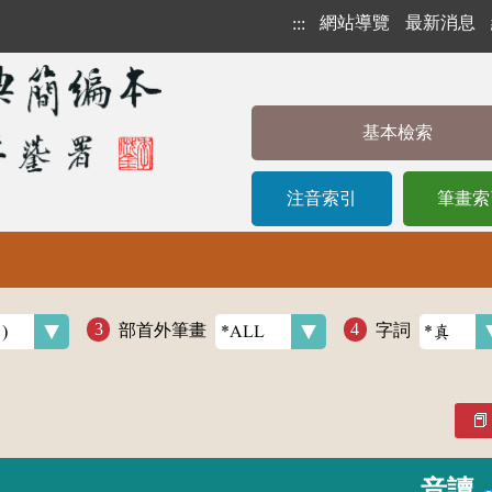
網站導覽
最新消息
:::
基本檢索
注音索引
筆畫索
部首外筆畫
字詞
音讀