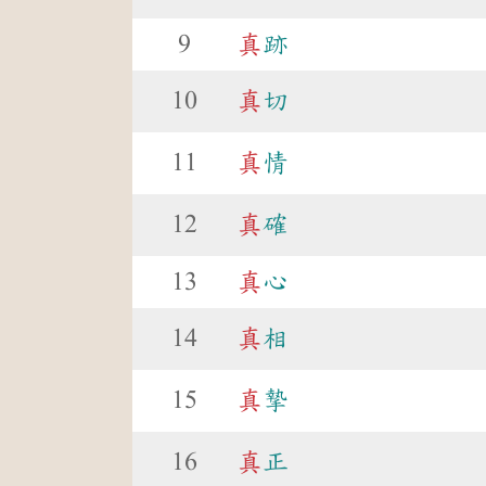
9
真
跡
10
真
切
11
真
情
12
真
確
13
真
心
14
真
相
15
真
摯
16
真
正