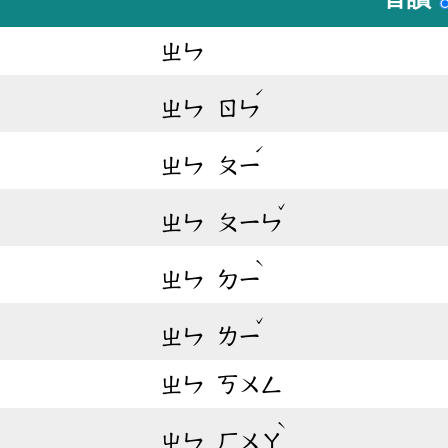
ㄓㄣ
ˊ
ㄓㄣ
ㄖㄣ
ˊ
ㄓㄣ
ㄆㄧ
ˇ
ㄓㄣ
ㄆㄧㄣ
ˋ
ㄓㄣ
ㄉㄧ
ˇ
ㄓㄣ
ㄌㄧ
ㄓㄣ
ㄎㄨㄥ
ˋ
ㄓㄣ
ㄏㄨㄚ