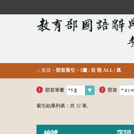
首頁
>
部首索引
>
5畫 / 目 部 ALL / 真
:::
部首筆畫
部首
索引結果列表：共
32
筆。
編號
字詞