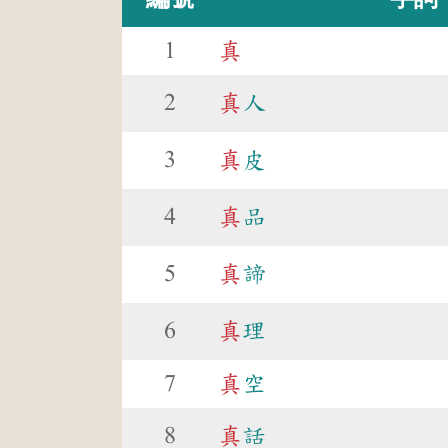
1
真
2
真
人
3
真
皮
4
真
品
5
真
諦
6
真
理
7
真
空
8
真
話