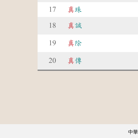
17
真
珠
18
真
誠
19
真
除
20
真
傳
中華