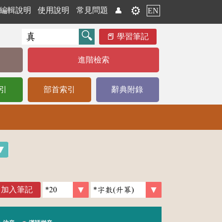
⚙️
編輯說明
使用說明
常見問題
👤
EN
學習筆記
進階檢索
引
部首索引
辭典附錄
加入筆記