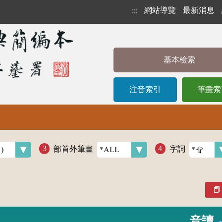
網站導覽
最新消息
:::
基本檢索
注音索引
筆畫索
部首外筆畫
字詞
音讀