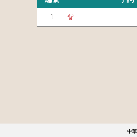
1
眥
中華