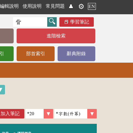
⚙️
編輯說明
使用說明
常見問題
👤
EN
學習筆記
進階檢索
引
部首索引
辭典附錄
加入筆記