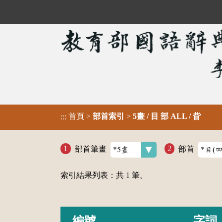
首頁
>
部首索引
>
5畫 / 目 部 ALL / 眥
:::
部首筆畫
部首
索引結果列表：共
1
筆。
編號
字詞