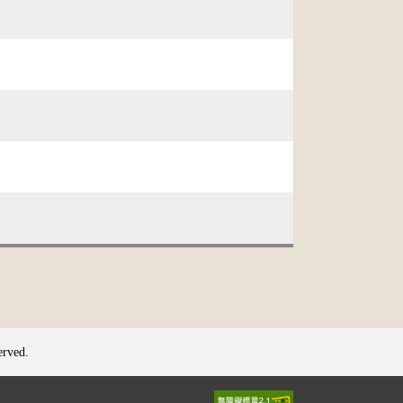
erved.