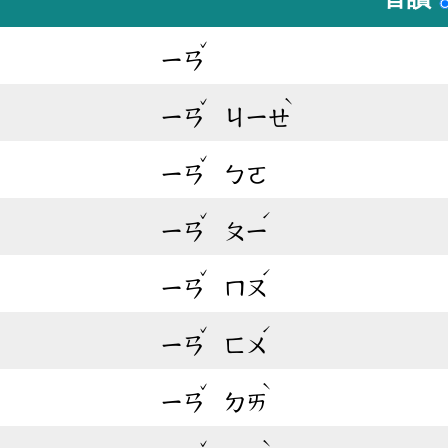
ˇ
ㄧㄢ
ˇ
ˋ
ㄧㄢ
ㄐㄧㄝ
ˇ
ㄧㄢ
ㄅㄛ
ˇ
ˊ
ㄧㄢ
ㄆㄧ
ˇ
ˊ
ㄧㄢ
ㄇㄡ
ˇ
ˊ
ㄧㄢ
ㄈㄨ
ˇ
ˋ
ㄧㄢ
ㄉㄞ
ˇ
ˋ