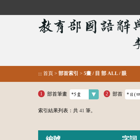
首頁
>
部首索引
>
5畫 / 目 部 ALL / 眼
:::
部首筆畫
部首
索引結果列表：共
41
筆。
編號
字詞