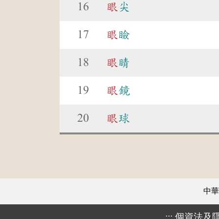
16
眼
尖
17
眼
瞼
18
眼
睛
19
眼
鏡
20
眼
球
中華
:::
個資法及