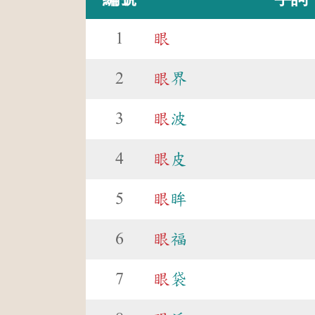
1
眼
2
眼
界
3
眼
波
4
眼
皮
5
眼
眸
6
眼
福
7
眼
袋