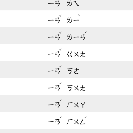
ㄧㄢ
ㄌㄟ
ˇ
ˋ
ㄧㄢ
ㄌㄧ
ˇ
ˊ
ㄧㄢ
ㄌㄧㄢ
ˇ
ㄧㄢ
ㄍㄨㄤ
ˇ
ㄧㄢ
ㄎㄜ
ˇ
ㄧㄢ
ㄎㄨㄤ
ˇ
ㄧㄢ
ㄏㄨㄚ
ˇ
ˊ
ㄧㄢ
ㄏㄨㄥ