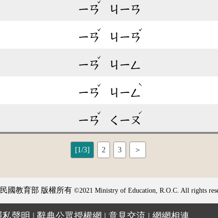
ˇ
ㄧㄢ
ㄐㄧㄢ
ˇ
ˇ
ㄧㄢ
ㄐㄧㄢ
ˇ
ㄧㄢ
ㄐㄧㄥ
ˇ
ˋ
ㄧㄢ
ㄐㄧㄥ
ˇ
ˊ
ㄧㄢ
ㄑㄧㄡ
[1/3]
2
3
＞
民國教育部 版權所有
©2021 Ministry of Education, R.O.C. All rights res
隱私聲明
|
辭典公眾授權網
|
意見交流
|
網網相連