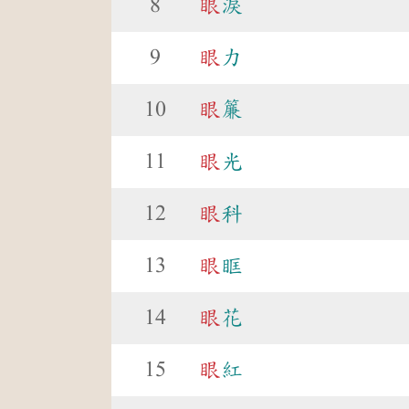
8
眼
淚
9
眼
力
10
眼
簾
11
眼
光
12
眼
科
13
眼
眶
14
眼
花
15
眼
紅