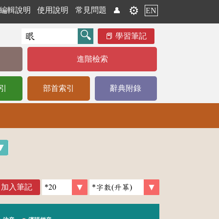
⚙️
編輯說明
使用說明
常見問題
👤
EN
學習筆記
進階檢索
引
部首索引
辭典附錄
加入筆記