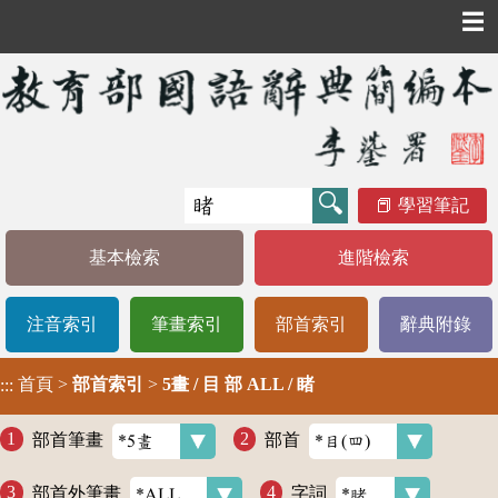
☰
學習筆記
基本檢索
進階檢索
注音索引
筆畫索引
部首索引
辭典附錄
首頁
>
部首索引
>
5畫 / 目 部 ALL / 睹
:::
部首筆畫
部首
部首外筆畫
字詞