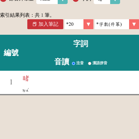
索引結果列表：共
1
筆。
加入筆記
字詞
編號
音讀
注音
漢語拼音
睹
1
ˇ
ㄉㄨ