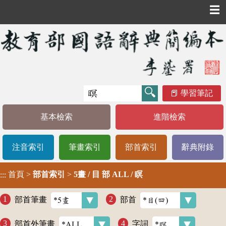
☰
學習筆記
基本檢索
進階檢索
注音索引
筆畫索引
部首索引
辭典附錄
首頁
>
部首索引
>
5畫 / 目 部 ALL / 瞑
:::
部首筆畫
部首
部首外筆畫
字詞