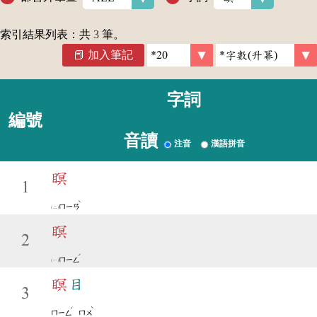
索引結果列表：共
3
筆。
加入筆記
字詞
編號
音讀
注音
漢語拼音
瞑
1
ˋ
ㄇㄧㄢ
瞑
2
ˊ
ㄇㄧㄥ
瞑
目
3
ˊ
ˋ
ㄇㄧㄥ
ㄇㄨ