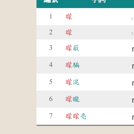
1
矇
2
矇
3
矇
蔽
4
矇
騙
5
矇
混
6
矇
矓
7
矇
矇
亮