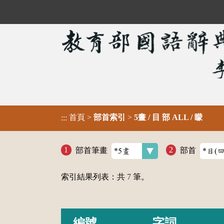
首頁
>
部首索引
>
5畫 / 目 部 ALL / 矇
:::
部首筆畫
部首
索引結果列表：共
7
筆。
編號
字詞