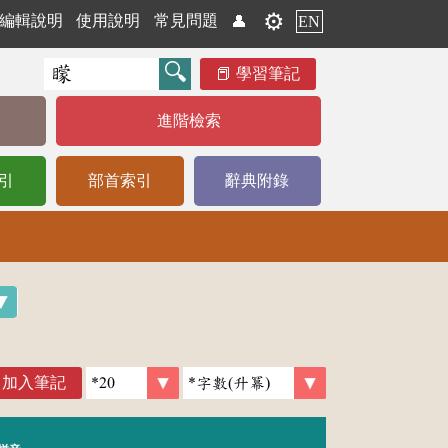
⚙️
編輯說明
使用說明
常見問題
👤
EN
學習筆記
進階檢索
引
部首索引
辭典附錄
加入筆記