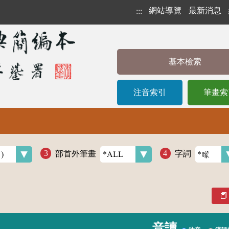
網站導覽
最新消息
:::
基本檢索
注音索引
筆畫索
部首外筆畫
字詞
音讀