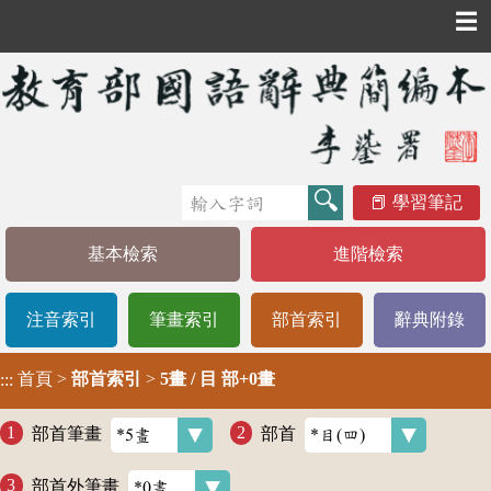
☰
學習筆記
基本檢索
進階檢索
注音索引
筆畫索引
部首索引
辭典附錄
首頁
>
部首索引
>
5畫 / 目 部+0畫
:::
部首筆畫
部首
部首外筆畫