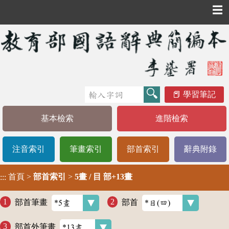
☰
學習筆記
基本檢索
進階檢索
注音索引
筆畫索引
部首索引
辭典附錄
首頁
>
部首索引
>
5畫 / 目 部+13畫
:::
部首筆畫
部首
部首外筆畫