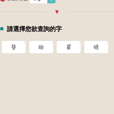
請選擇您欲查詢的字
瞽
瞼
瞿
瞻