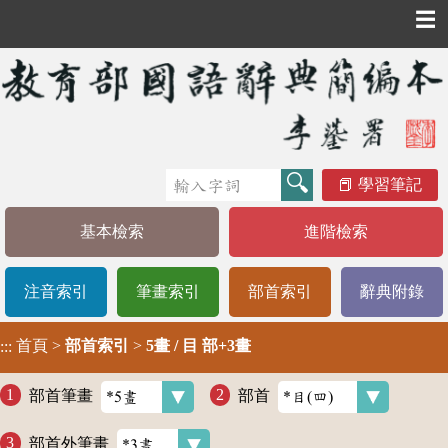
☰
學習筆記
基本檢索
進階檢索
注音索引
筆畫索引
部首索引
辭典附錄
首頁
>
部首索引
>
5畫 / 目 部+3畫
:::
部首筆畫
部首
部首外筆畫